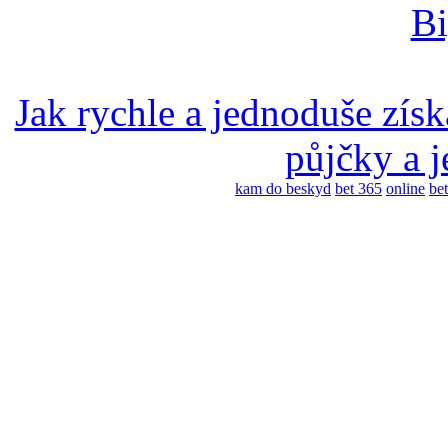
Bi
Jak rychle a jednoduše zís
půjčky a j
kam do beskyd
bet 365
online
bet