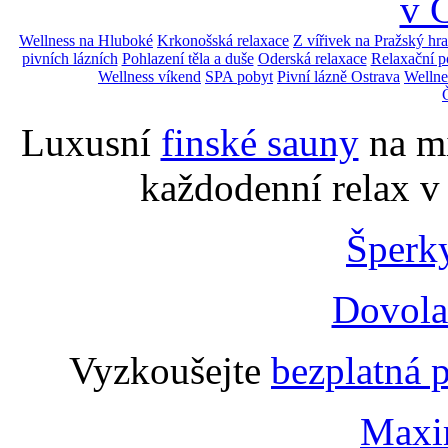
v 
Wellness na Hluboké
Krkonošská relaxace
Z vířivek na Pražský hr
pivních lázních
Pohlazení těla a duše
Oderská relaxace
Relaxační p
Wellness víkend
SPA pobyt
Pivní lázně Ostrava
Wellne
Luxusní
finské sauny
na mí
každodenní relax v
Šperk
Dovola
Vyzkoušejte
bezplatná 
Maxi