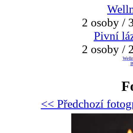
Welln
2 osoby / 
Pivní l
2 osoby / 
Welln
B
F
<< Předchozí fotog