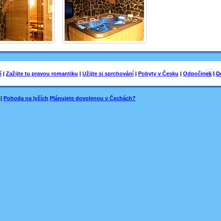
í
|
Zažijte tu pravou romantiku
|
Užijte si sprchování
|
Pobyty v Česku
|
Odpočinek
|
D
|
Pohoda na lyžích
Plánujete dovolenou v Čechách?