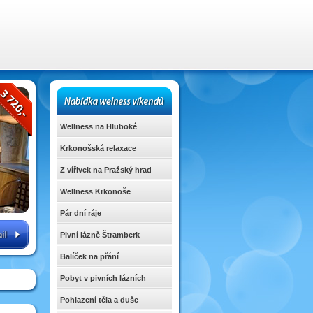
Wellness na Hluboké
Krkonošská relaxace
Z vířivek na Pražský hrad
Wellness Krkonoše
Pár dní ráje
Pivní lázně Štramberk
Balíček na přání
Pobyt v pivních lázních
Pohlazení těla a duše