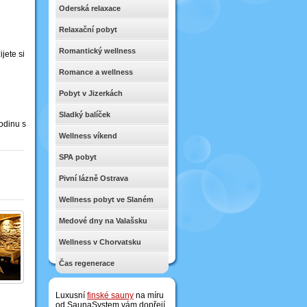
Oderská relaxace
Relaxační pobyt
Romantický wellness
jete si
Romance a wellness
Pobyt v Jizerkách
Sladký balíček
odinu s
Wellness víkend
SPA pobyt
Pivní lázně Ostrava
Wellness pobyt ve Slaném
Medové dny na Valašsku
Wellness v Chorvatsku
Čas regenerace
Luxusní
finské sauny
na míru
od SaunaSystem vám dopřejí