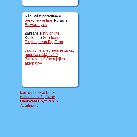
Rádi Vám poradíme v
poradne - online
. Poradí i
Bezvarady.eu
.
Zahrajte si
hry online
,
Konkrétne
Goodgame
Empire, nebo
Big Farm
.
Jak rychle a jednoduše získat
podnikatelský úvěr?
Bankovní půjčky a jejich
alternativy
kam do beskyd
bet 365
online
betsafe
Lázně
Ubytovani
Ubytovani S
Apartmany