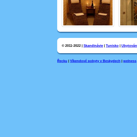
© 2011-2022 |
Skandinávie
|
Tunisko
|
Ubytován
Řecku
|
Víkendové pobyty v Beskydech
|
welness