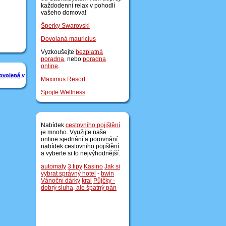
každodenní relax v pohodlí
vašeho domova!
Šperky Swarovski
Dovolaná mauricius
Vyzkoušejte
bezplatná
poradna
, nebo
poradna
online
.
ovolená v
Maximus Resort
Spojte Wellness
Nabídek
cestovního pojištění
je mnoho. Využijte naše
online sjednání a porovnání
nabídek cestovního pojištění
a vyberte si to nejvýhodnější.
automaty
3 tipy
Kasino
Jak si
vybrat správný hotel
-
bwin
Vánoční dárky
kral
Půjčky -
dobrý sluha, ale špatný pán