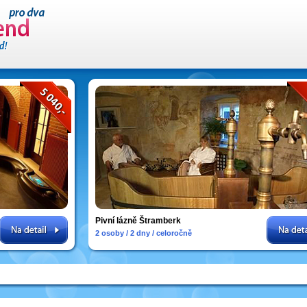
Pivní lázně Štramberk
2 osoby / 2 dny / celoročně