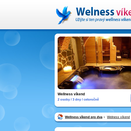
Wellness víkend
2 osoby / 3 dny / celoročně
Wellness víkend pro dva
Welness víkend