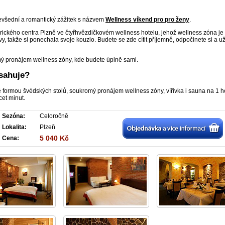
evšední a romantický zážitek s názvem
Wellness víkend pro pro ženy
.
rického centra Plzně ve čtyřhvězdičkovém wellness hotelu, jehož wellness zóna je
, takže si ponechala svoje kouzlo. Budete se zde cítit příjemně, odpočinete si a uži
mý pronájem wellness zóny, kde budete úplně sami.
sahuje?
ně formou švédských stolů, soukromý pronájem wellness zóny, vířivka i sauna na 1 h
cet minut.
Sezóna:
Celoročně
Lokalita:
Plzeň
5 040 Kč
Cena: