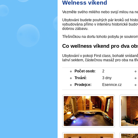
Welness víkend
Vezměte svého milého nebo svojí milou na n
Ubytováni budete pouhých pár kroků od histo
vybudována přímo v interiéru historické budovy
dobrou zábavu.
Třešničkou na dortu tohoto pobytu je soukro
Co wellness víkend pro dva ob
Ubytování v pokoji First class, bohaté snída
lahví sektem, částečnou masáž pro oba na tři
Počet osob:
2
Trvání:
3 dny
Prodejce:
Esennce.cz