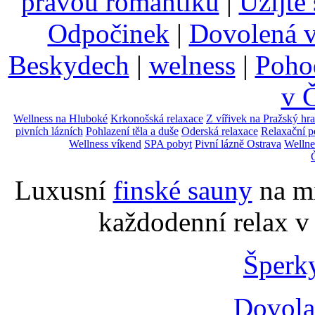
pravou romantiku
|
Užijte
Odpočinek
|
Dovolená 
Beskydech
|
welness
|
Pohod
v 
Wellness na Hluboké
Krkonošská relaxace
Z vířivek na Pražský hr
pivních lázních
Pohlazení těla a duše
Oderská relaxace
Relaxační p
Wellness víkend
SPA pobyt
Pivní lázně Ostrava
Wellne
Luxusní
finské sauny
na mí
každodenní relax v
Šperk
Dovola