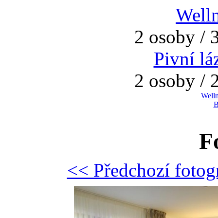
Welln
2 osoby / 
Pivní l
2 osoby / 
Welln
B
F
<< Předchozí fotog