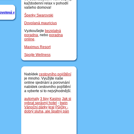
každodenní relax v pohodlí
vašeho domova!
ovolená v
Šperky Swarovski
Dovolaná mauricius
Vyzkoušejte
bezplatná
poradna
, nebo
poradna
online
.
Maximus Resort
Spojte Wellness
Nabídek
cestovního pojištění
je mnoho. Využijte naše
online sjednání a porovnání
nabídek cestovního pojištění
a vyberte si to nejvýhodnější.
automaty
3 tipy
Kasino
Jak si
vybrat správný hotel
-
bwin
Vánoční dárky
kral
Půjčky -
dobrý sluha, ale špatný pán