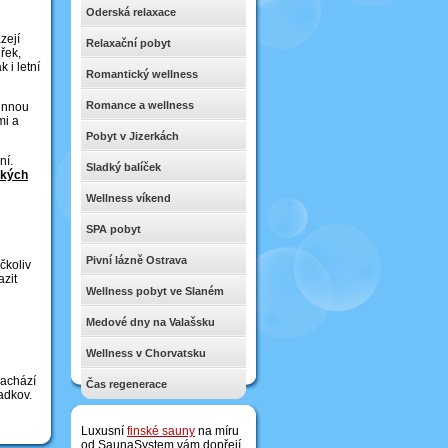
Oderská relaxace
zejí
Relaxační pobyt
řek,
 i letní
Romantický wellness
Romance a wellness
jinnou
mi a
Pobyt v Jizerkách
ní.
Sladký balíček
ckých
Wellness víkend
SPA pobyt
Pivní lázně Ostrava
čkoliv
azit
Wellness pobyt ve Slaném
Medové dny na Valašsku
Wellness v Chorvatsku
nachází
Čas regenerace
adkov.
Luxusní
finské sauny
na míru
od SaunaSystem vám dopřejí