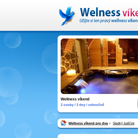
Wellness víkend
2 osoby / 3 dny / celoročně
Wellness víkend pro dva
Sladký balíček