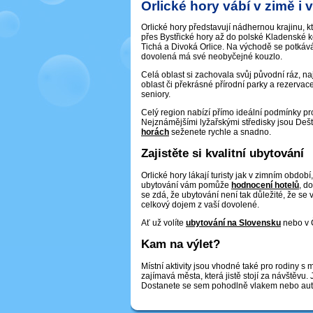
Orlické hory vábí v zimě i v
Orlické hory představují nádhernou krajinu, 
přes Bystřické hory až do polské Kladenské k
Tichá a Divoká Orlice. Na východě se potkává 
dovolená má své neobyčejné kouzlo.
Celá oblast si zachovala svůj původní ráz, 
oblast či překrásné přírodní parky a rezervace
seniory.
Celý region nabízí přímo ideální podmínky pro 
Nejznámějšími lyžařskými středisky jsou Deštná
horách
seženete rychle a snadno.
Zajistěte si kvalitní ubytování
Orlické hory lákají turisty jak v zimním období
ubytování vám pomůže
hodnocení hotelů
, d
se zdá, že ubytování není tak důležité, že se
celkový dojem z vaší dovolené.
Ať už volíte
ubytování na Slovensku
nebo v Č
Kam na výlet?
Místní aktivity jsou vhodné také pro rodiny s
zajímavá města, která jistě stojí za návštěv
Dostanete se sem pohodlně vlakem nebo au