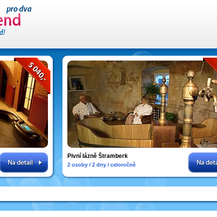
Pivní lázně Štramberk
2 osoby / 2 dny / celoročně