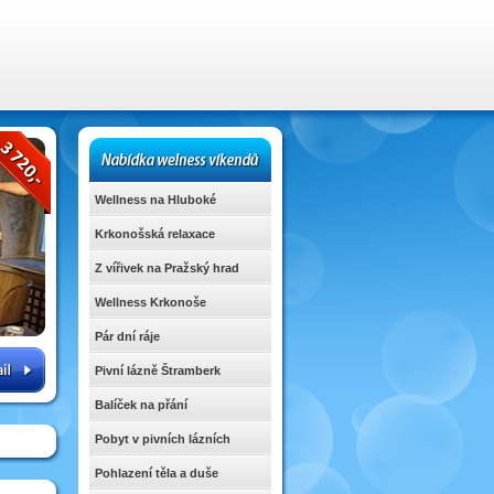
Wellness na Hluboké
Krkonošská relaxace
Z vířivek na Pražský hrad
Wellness Krkonoše
Pár dní ráje
Pivní lázně Štramberk
Balíček na přání
Pobyt v pivních lázních
Pohlazení těla a duše