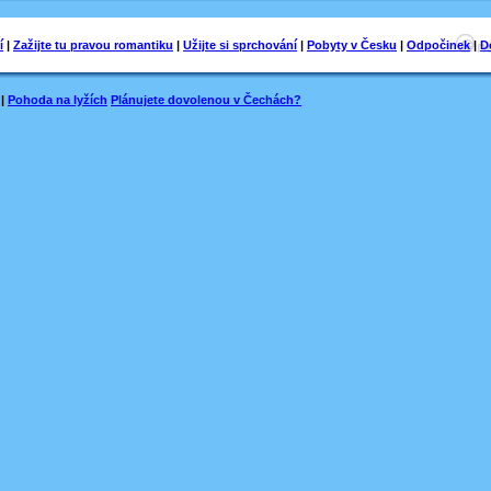
í
|
Zažijte tu pravou romantiku
|
Užijte si sprchování
|
Pobyty v Česku
|
Odpočinek
|
D
|
Pohoda na lyžích
Plánujete dovolenou v Čechách?