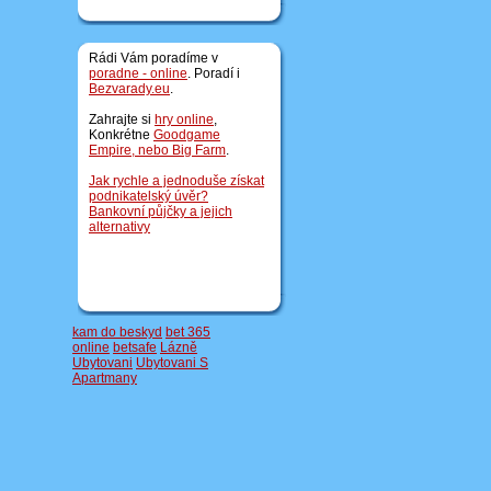
Rádi Vám poradíme v
poradne - online
. Poradí i
Bezvarady.eu
.
Zahrajte si
hry online
,
Konkrétne
Goodgame
Empire, nebo
Big Farm
.
Jak rychle a jednoduše získat
podnikatelský úvěr?
Bankovní půjčky a jejich
alternativy
kam do beskyd
bet 365
online
betsafe
Lázně
Ubytovani
Ubytovani S
Apartmany