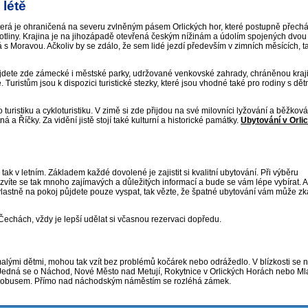
 létě
která je ohraničená na severu zvlněným pásem Orlických hor, které postupně přechá
otliny. Krajina je na jihozápadě otevřená českým nížinám a údolím spojených dvou 
s Moravou. Ačkoliv by se zdálo, že sem lidé jezdí především v zimních měsících, tak
najdete zde zámecké i městské parky, udržované venkovské zahrady, chráněnou kra
. Turistům jsou k dispozici turistické stezky, které jsou vhodné také pro rodiny s dět
turistiku a cykloturistiku. V zimě si zde přijdou na své milovníci lyžování a běžková
 a Říčky. Za vidění jistě stojí také kulturní a historické památky.
Ubytování v Orli
, tak v letním. Základem každé dovolené je zajistit si kvalitní ubytování. Při výběru
ozvíte se tak mnoho zajímavých a důležitých informací a bude se vám lépe vybírat. A
 vlastně na pokoj půjdete pouze vyspat, tak vězte, že špatné ubytování vám může zk
echách, vždy je lepší udělat si včasnou rezervaci dopředu.
 malými dětmi, mohou tak vzít bez problémů kočárek nebo odrážedlo. V blízkosti se 
u. Jedná se o Náchod, Nové Město nad Metují, Rokytnice v Orlických Horách nebo Ml
tobusem. Přímo nad náchodským náměstím se rozléhá zámek.