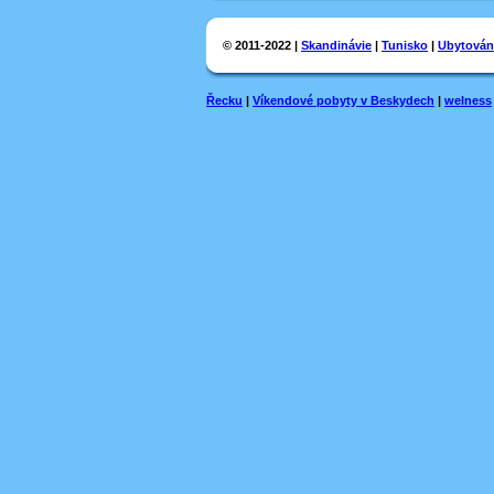
© 2011-2022 |
Skandinávie
|
Tunisko
|
Ubytován
Řecku
|
Víkendové pobyty v Beskydech
|
welness