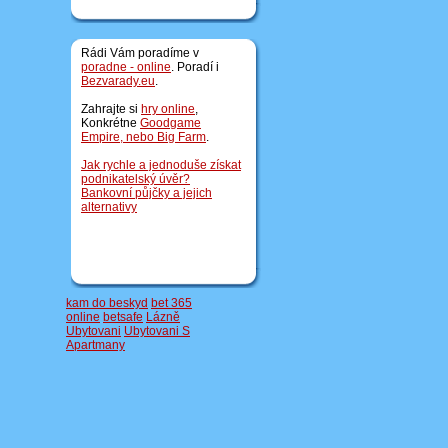
Rádi Vám poradíme v
poradne - online
. Poradí i
Bezvarady.eu
.
Zahrajte si
hry online
,
Konkrétne
Goodgame
Empire, nebo
Big Farm
.
Jak rychle a jednoduše získat
podnikatelský úvěr?
Bankovní půjčky a jejich
alternativy
kam do beskyd
bet 365
online
betsafe
Lázně
Ubytovani
Ubytovani S
Apartmany