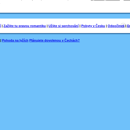
.
í
|
Zažijte tu pravou romantiku
|
Užijte si sprchování
|
Pobyty v Česku
|
Odpočinek
|
D
|
Pohoda na lyžích
Plánujete dovolenou v Čechách?