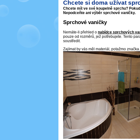
Chcete si doma užívat spr
Chcete mít ve své koupelně sprchu? Pokud s
Nepodceňte ani výběr sprchové vaničky.
Sprchové vaničky
Nemáte-li přehled o
nabídce sprchových va
pouze od rozměrů, jež potřebujete. Tento pa
soustředit.
Zajímat by vás měl materiál, potažmo značka.