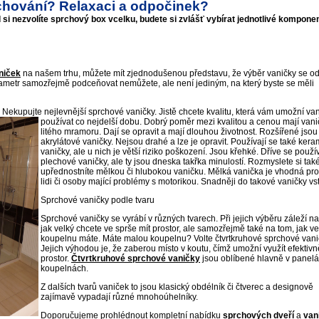
chování? Relaxaci a odpočinek?
i nezvolíte sprchový box vcelku, budete si zvlášť vybírat jednotlivé komponen
niček
na našem trhu, můžete mít zjednodušenou představu, že výběr vaničky se odv
rametr samozřejmě podceňovat nemůžete, ale není jediným, na který byste se měli
 Nekupujte nejlevnější sprchové vaničky. Jistě chcete kvalitu, která vám umožní va
používat co nejdelší dobu.
Dobrý poměr mezi kvalitou a cenou mají vani
litého mramoru. Dají se opravit a mají dlouhou životnost. Rozšířené jsou
akrylátové vaničky. Nejsou drahé a lze je opravit. Používají se také ker
vaničky, ale u nich je větší riziko poškození. Jsou křehké. Dříve se použí
plechové vaničky, ale ty jsou dneska takřka minulostí. Rozmyslete si také,
upřednostníte mělkou či hlubokou vaničku. Mělká vanička je vhodná pro 
lidi či osoby mající problémy s motorikou. Snadněji do takové vaničky vs
Sprchové vaničky podle tvaru
Sprchové vaničky se vyrábí v různých tvarech. Při jejich výběru záleží na
jak velký chcete ve sprše mít prostor, ale samozřejmě také na tom, jak v
koupelnu máte. Máte malou koupelnu? Volte čtvrtkruhové sprchové vani
Jejich výhodou je, že zaberou místo v koutu, čímž umožní využít efektivn
prostor.
Čtvrtkruhové sprchové vaničky
jsou oblíbené hlavně v panel
koupelnách.
Z dalších tvarů vaniček to jsou klasický obdélník či čtverec a designově
zajímavě vypadají různé mnohoúhelníky.
Doporučujeme prohlédnout kompletní nabídku
sprchových dveří
a
van