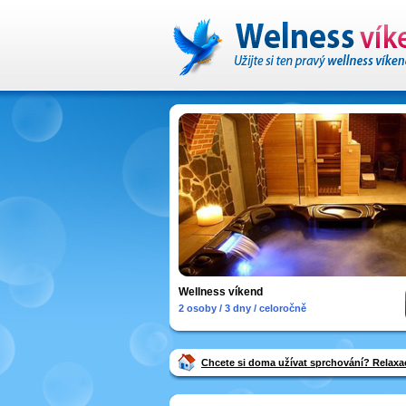
Wellness víkend
2 osoby / 3 dny / celoročně
Chcete si doma užívat sprchování? Relaxa