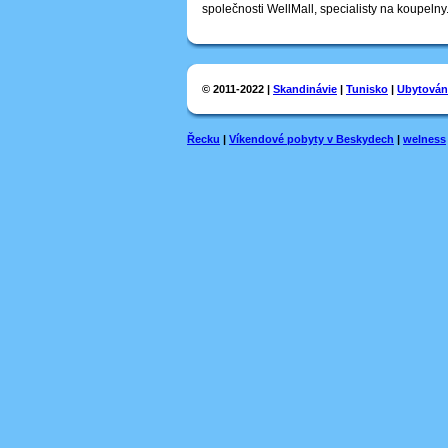
společnosti WellMall, specialisty na koupelny
© 2011-2022 |
Skandinávie
|
Tunisko
|
Ubytován
Řecku
|
Víkendové pobyty v Beskydech
|
welness