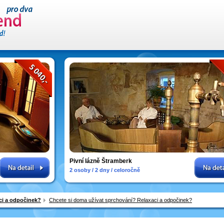
Pivní lázně Štramberk
2 osoby / 2 dny / celoročně
ci a odpočinek?
Chcete si doma užívat sprchování? Relaxaci a odpočinek?