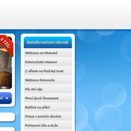
Wellness na Hluboké
Krkonošská relaxace
Z vířivek na Pražský hrad
Wellness Krkonoše
Pár dní ráje
Pivní lázně Štramberk
Balíček na přání
Pobyt v pivních lázních
Pohlazení těla a duše