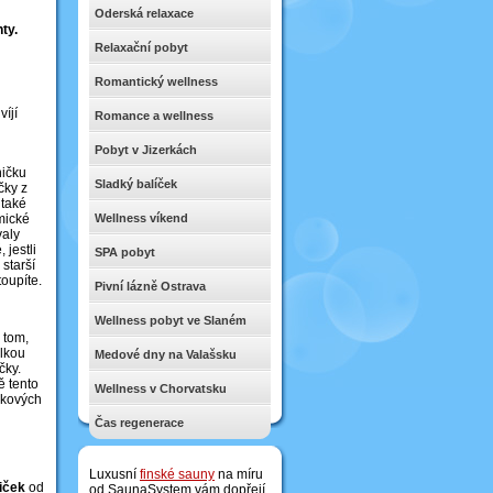
Oderská relaxace
ty.
Relaxační pobyt
Romantický wellness
íjí
Romance a wellness
Pobyt v Jizerkách
ničku
Sladký balíček
čky z
 také
Wellness víkend
amické
valy
 jestli
SPA pobyt
starší
toupíte.
Pivní lázně Ostrava
Wellness pobyt ve Slaném
 tom,
elkou
Medové dny na Valašsku
čky.
ě tento
Wellness v Chorvatsku
ákových
Čas regenerace
Luxusní
finské sauny
na míru
iček
od
od SaunaSystem vám dopřejí