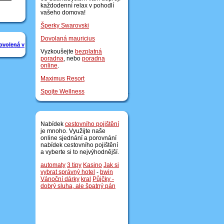
každodenní relax v pohodlí
vašeho domova!
Šperky Swarovski
Dovolaná mauricius
ovolená v
Vyzkoušejte
bezplatná
poradna
, nebo
poradna
online
.
Maximus Resort
Spojte Wellness
Nabídek
cestovního pojištění
je mnoho. Využijte naše
online sjednání a porovnání
nabídek cestovního pojištění
a vyberte si to nejvýhodnější.
automaty
3 tipy
Kasino
Jak si
vybrat správný hotel
-
bwin
Vánoční dárky
kral
Půjčky -
dobrý sluha, ale špatný pán